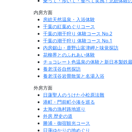
乗って・歩いて・食べて実感！北総体験
内房方面
房総天然温泉・入浴体験
千葉の紅葉めぐりコース
千葉の潮干狩り 体験コース No.2
千葉の潮干狩り 体験コース No.1
内房鋸山・鹿野山富津岬と味覚探訪
花柳界とのふれあい体験
チョコレート色温泉の体験と新日本製鉄
養老渓谷自然探訪
養老渓谷岩畳散策と名湯入浴
外房方面
日蓮聖人のうけた小松原法難
港町・門前町小湊を巡る
太海の漁村路地巡り
外房 歴史の道
勝浦・御宿観光コース
日蓮ゆかりの地めぐり