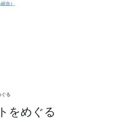
ル組合）
めぐる
トをめぐる