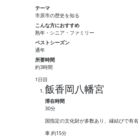
テーマ
市原市の歴史を知る
こんな方におすすめ
熟年・シニア・ファミリー
ベストシーズン
通年
所要時間
約3時間
1日目
飯香岡八幡宮
滞在時間
30分
国指定の文化財が多数あり、縁結びで有
車 約15分