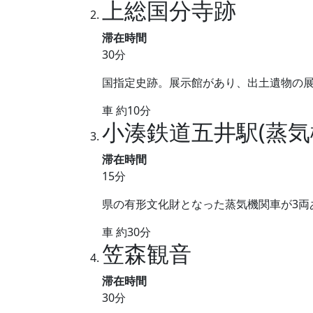
上総国分寺跡
滞在時間
30分
国指定史跡。展示館があり、出土遺物の
車 約10分
小湊鉄道五井駅(蒸気
滞在時間
15分
県の有形文化財となった蒸気機関車が3両
車 約30分
笠森観音
滞在時間
30分