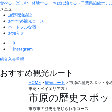
食べる！楽しむ！体験する！ ちばに泊まる（千葉県旅館ホテ
メニュー
加盟宿泊施設
おすすめ観光コース
ハートフルな宿
お知らせ
X
Instagram
組合入会希望
おすすめ観光ルート
HOME
>
観光ルート
>
市原の歴史スポットを
東葛・ベイエリア方面
市原の歴史スポッ
市原市の歴史を感じられるコース