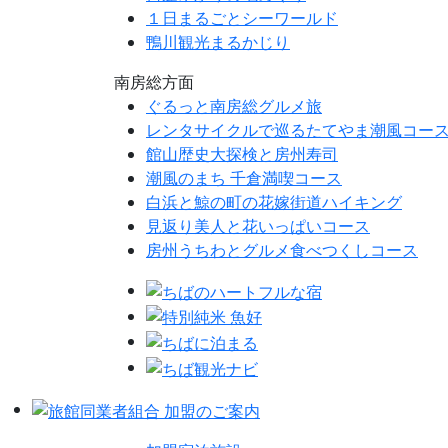
１日まるごとシーワールド
鴨川観光まるかじり
南房総方面
ぐるっと南房総グルメ旅
レンタサイクルで巡るたてやま潮風コー
館山歴史大探検と房州寿司
潮風のまち 千倉満喫コース
白浜と鯨の町の花嫁街道ハイキング
見返り美人と花いっぱいコース
房州うちわとグルメ食べつくしコース