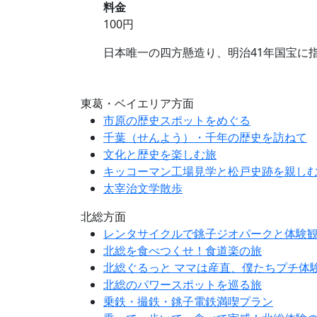
料金
100円
日本唯一の四方懸造り、明治41年国宝に
東葛・ベイエリア方面
市原の歴史スポットをめぐる
千葉（せんよう）・千年の歴史を訪ねて
文化と歴史を楽しむ旅
キッコーマン工場見学と松戸史跡を親し
太宰治文学散歩
北総方面
レンタサイクルで銚子ジオパークと体験
北総を食べつくせ！食道楽の旅
北総ぐるっと ママは産直、僕たちプチ体
北総のパワースポットを巡る旅
乗鉄・撮鉄・銚子電鉄満喫プラン