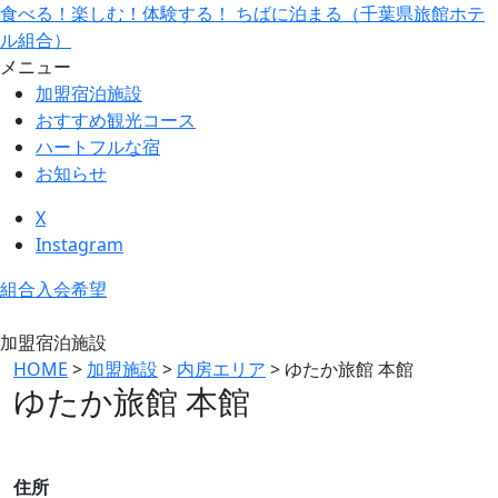
食べる！楽しむ！体験する！ ちばに泊まる（千葉県旅館ホテ
ル組合）
メニュー
加盟宿泊施設
おすすめ観光コース
ハートフルな宿
お知らせ
X
Instagram
組合入会希望
加盟宿泊施設
HOME
>
加盟施設
>
内房エリア
>
ゆたか旅館 本館
ゆたか旅館 本館
住所