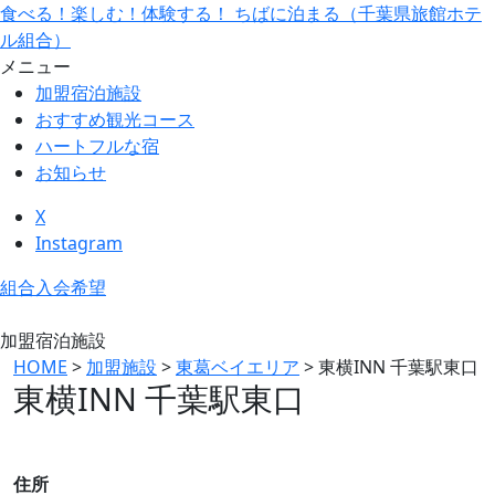
食べる！楽しむ！体験する！ ちばに泊まる（千葉県旅館ホテ
ル組合）
メニュー
加盟宿泊施設
おすすめ観光コース
ハートフルな宿
お知らせ
X
Instagram
組合入会希望
加盟宿泊施設
HOME
>
加盟施設
>
東葛ベイエリア
>
東横INN 千葉駅東口
東横INN 千葉駅東口
住所