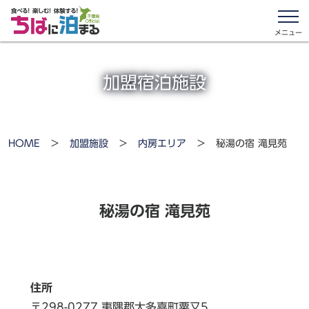
食べる！楽しむ！体験する！ ち
メニュー
加盟宿泊施設
HOME
>
加盟施設
>
内房エリア
>
秘湯の宿 滝見苑
秘湯の宿 滝見苑
住所
〒298-0277 夷隅郡大多喜町粟又5