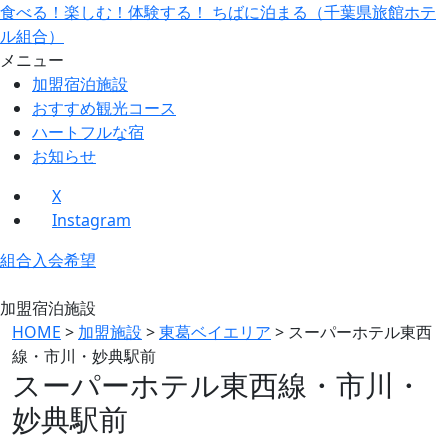
食べる！楽しむ！体験する！ ちばに泊まる（千葉県旅館ホテ
ル組合）
メニュー
加盟宿泊施設
おすすめ観光コース
ハートフルな宿
お知らせ
X
Instagram
組合入会希望
加盟宿泊施設
HOME
>
加盟施設
>
東葛ベイエリア
>
スーパーホテル東西
線・市川・妙典駅前
スーパーホテル東西線・市川・
妙典駅前