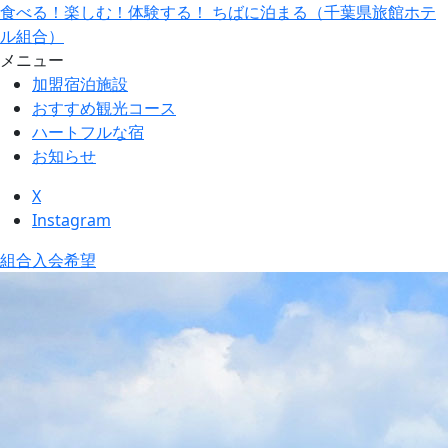
食べる！楽しむ！体験する！ ちばに泊まる（千葉県旅館ホテ
ル組合）
メニュー
加盟宿泊施設
おすすめ観光コース
ハートフルな宿
お知らせ
X
Instagram
組合入会希望