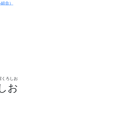
ル組合）
宿くろしお
しお