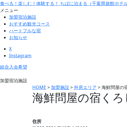
食べる！楽しむ！体験する！ ちばに泊まる（千葉県旅館ホテ
メニュー
加盟宿泊施設
おすすめ観光コース
ハートフルな宿
お知らせ
X
Instagram
組合入会希望
加盟宿泊施設
HOME
>
加盟施設
>
外房エリア
>
海鮮問屋の
海鮮問屋の宿くろ
住所