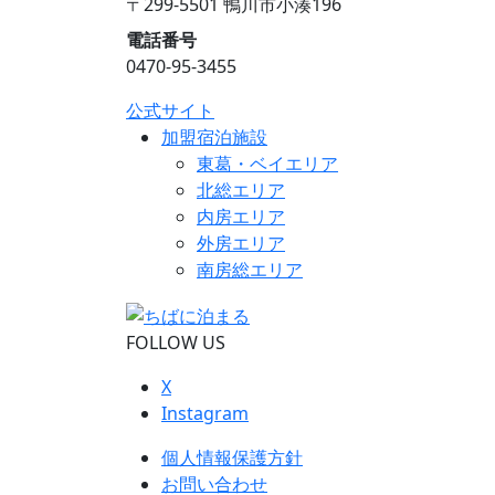
〒299-5501 鴨川市小湊196
電話番号
0470-95-3455
公式サイト
加盟宿泊施設
東葛・ベイエリア
北総エリア
内房エリア
外房エリア
南房総エリア
FOLLOW US
X
Instagram
個人情報保護方針
お問い合わせ