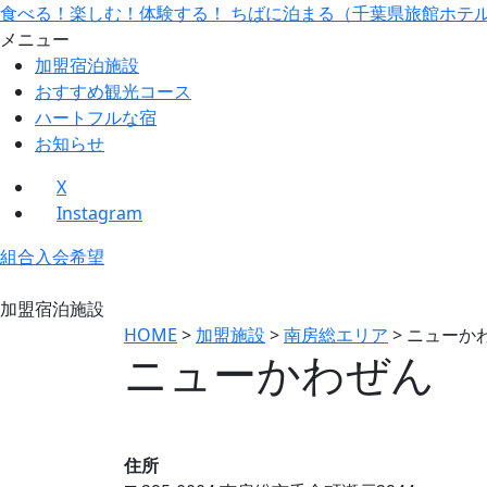
食べる！楽しむ！体験する！ ちばに泊まる（千葉県旅館ホテ
メニュー
加盟宿泊施設
おすすめ観光コース
ハートフルな宿
お知らせ
X
Instagram
組合入会希望
加盟宿泊施設
HOME
>
加盟施設
>
南房総エリア
>
ニューか
ニューかわぜん
住所