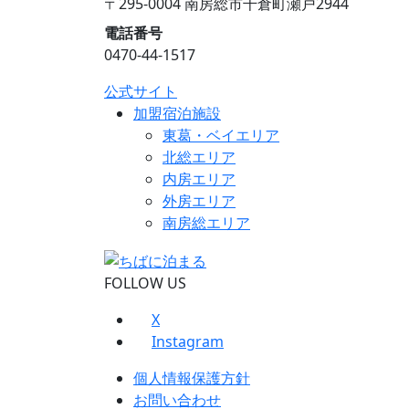
〒295-0004 南房総市千倉町瀬戸2944
電話番号
0470-44-1517
公式サイト
加盟宿泊施設
東葛・ベイエリア
北総エリア
内房エリア
外房エリア
南房総エリア
FOLLOW US
X
Instagram
個人情報保護方針
お問い合わせ