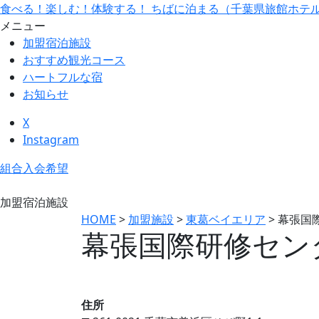
食べる！楽しむ！体験する！ ちばに泊まる（千葉県旅館ホテ
メニュー
加盟宿泊施設
おすすめ観光コース
ハートフルな宿
お知らせ
X
Instagram
組合入会希望
加盟宿泊施設
HOME
>
加盟施設
>
東葛ベイエリア
>
幕張国
幕張国際研修セン
住所