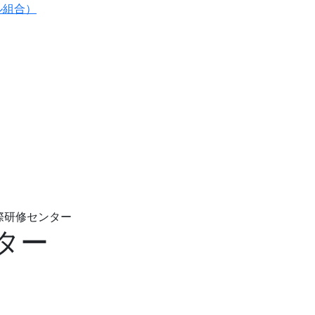
ル組合）
際研修センター
ター