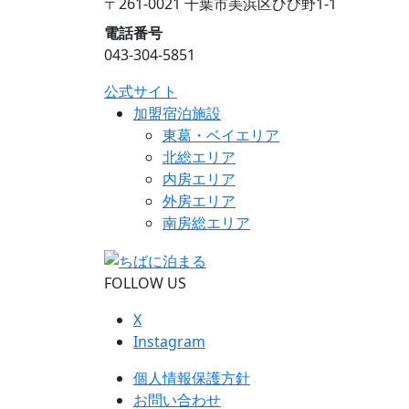
〒261-0021 千葉市美浜区ひび野1-1
電話番号
043-304-5851
公式サイト
加盟宿泊施設
東葛・ベイエリア
北総エリア
内房エリア
外房エリア
南房総エリア
FOLLOW US
X
Instagram
個人情報保護方針
お問い合わせ