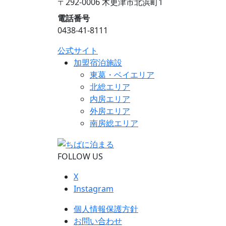
〒292-0006 木更津市北浜町1
電話番号
0438-41-8111
公式サイト
加盟宿泊施設
東葛・ベイエリア
北総エリア
内房エリア
外房エリア
南房総エリア
FOLLOW US
X
Instagram
個人情報保護方針
お問い合わせ