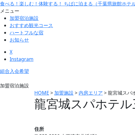
食べる！楽しむ！体験する！ ちばに泊まる（千葉県旅館ホテ
メニュー
加盟宿泊施設
おすすめ観光コース
ハートフルな宿
お知らせ
X
Instagram
組合入会希望
加盟宿泊施設
HOME
>
加盟施設
>
内房エリア
>
龍宮城スパ
龍宮城スパホテル
住所