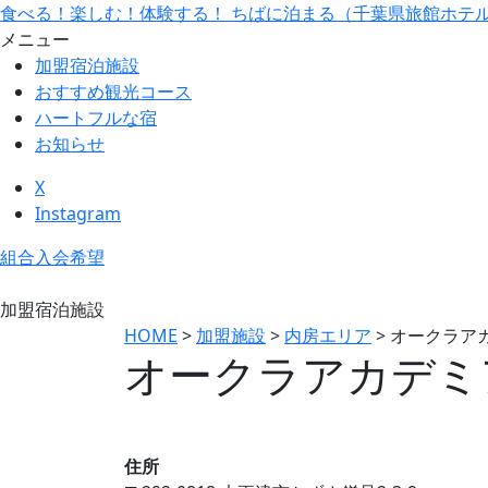
食べる！楽しむ！体験する！ ちばに泊まる（千葉県旅館ホテ
メニュー
加盟宿泊施設
おすすめ観光コース
ハートフルな宿
お知らせ
X
Instagram
組合入会希望
加盟宿泊施設
HOME
>
加盟施設
>
内房エリア
>
オークラア
オークラアカデミ
住所