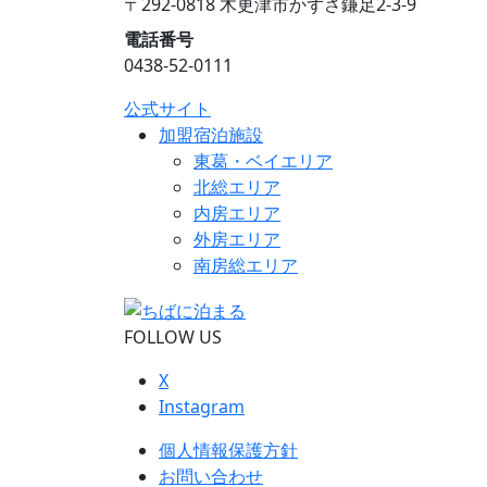
〒292-0818 木更津市かずさ鎌足2-3-9
電話番号
0438-52-0111
公式サイト
加盟宿泊施設
東葛・ベイエリア
北総エリア
内房エリア
外房エリア
南房総エリア
FOLLOW US
X
Instagram
個人情報保護方針
お問い合わせ