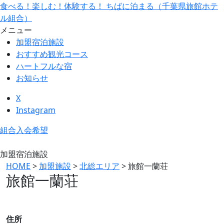
食べる！楽しむ！体験する！ ちばに泊まる（千葉県旅館ホテ
ル組合）
メニュー
加盟宿泊施設
おすすめ観光コース
ハートフルな宿
お知らせ
X
Instagram
組合入会希望
加盟宿泊施設
HOME
>
加盟施設
>
北総エリア
>
旅館一蘭荘
旅館一蘭荘
住所