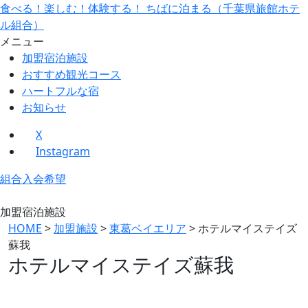
食べる！楽しむ！体験する！ ちばに泊まる（千葉県旅館ホテ
ル組合）
メニュー
加盟宿泊施設
おすすめ観光コース
ハートフルな宿
お知らせ
X
Instagram
組合入会希望
加盟宿泊施設
HOME
>
加盟施設
>
東葛ベイエリア
>
ホテルマイステイズ
蘇我
ホテルマイステイズ蘇我