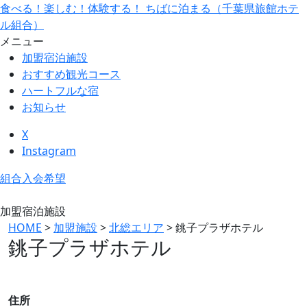
食べる！楽しむ！体験する！ ちばに泊まる（千葉県旅館ホテ
ル組合）
メニュー
加盟宿泊施設
おすすめ観光コース
ハートフルな宿
お知らせ
X
Instagram
組合入会希望
加盟宿泊施設
HOME
>
加盟施設
>
北総エリア
>
銚子プラザホテル
銚子プラザホテル
住所