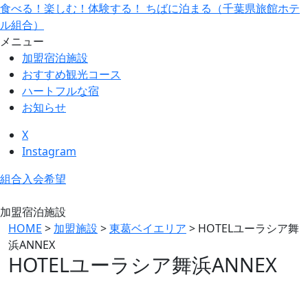
食べる！楽しむ！体験する！ ちばに泊まる（千葉県旅館ホテ
ル組合）
メニュー
加盟宿泊施設
おすすめ観光コース
ハートフルな宿
お知らせ
X
Instagram
組合入会希望
加盟宿泊施設
HOME
>
加盟施設
>
東葛ベイエリア
>
HOTELユーラシア舞
浜ANNEX
HOTELユーラシア舞浜ANNEX