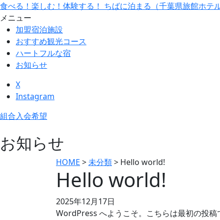
食べる！楽しむ！体験する！ ちばに泊まる（千葉県旅館ホテ
メニュー
加盟宿泊施設
おすすめ観光コース
ハートフルな宿
お知らせ
X
Instagram
組合入会希望
お知らせ
HOME
>
未分類
>
Hello world!
Hello world!
2025年12月17日
WordPress へようこそ。こちらは最初